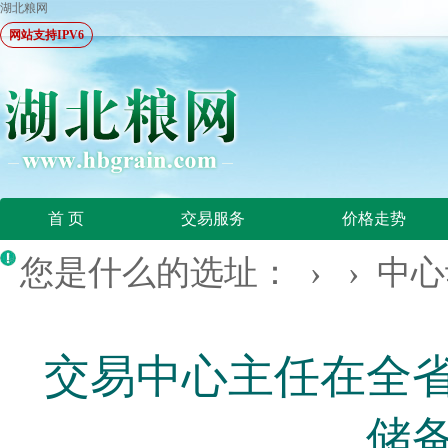
湖北粮网
网站支持IPV6
首 页
交易服务
价格走势
您是什么的选址： › ›
中心
交易中心主任在全
储