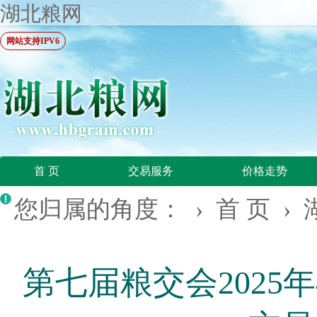
湖北粮网
网站支持IPV6
首 页
交易服务
价格走势
您归属的角度： ›
首 页
›
第七届粮交会2025